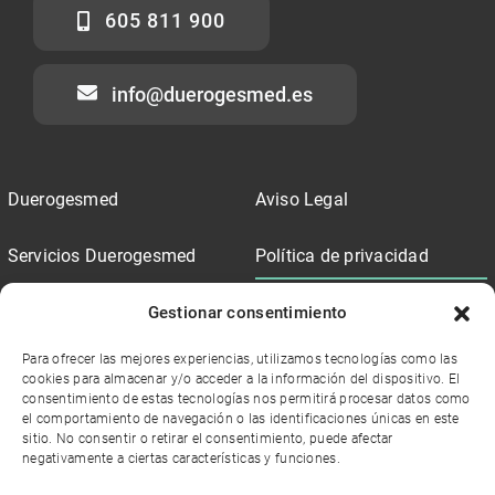
605 811 900
info@duerogesmed.es
Duerogesmed
Aviso Legal
Servicios Duerogesmed
Política de privacidad
Trabaja con Duerogesmed
Declaración de Accesibilidad
Gestionar consentimiento
Para ofrecer las mejores experiencias, utilizamos tecnologías como las
Blog Duerogesmed
Política de cookies (UE)
cookies para almacenar y/o acceder a la información del dispositivo. El
consentimiento de estas tecnologías nos permitirá procesar datos como
el comportamiento de navegación o las identificaciones únicas en este
Contacto
sitio. No consentir o retirar el consentimiento, puede afectar
negativamente a ciertas características y funciones.